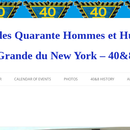
alse' );
 des Quarante Hommes et H
Grande du New York – 40&
R
CALENDAR OF EVENTS
PHOTOS
40&8 HISTORY
A