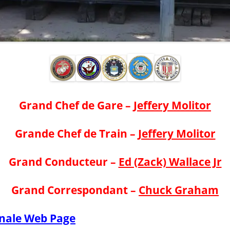
Grand Chef de Gare –
Jeffery Molitor
Grande Chef de Train –
Jeffery Molitor
Grand Conducteur –
Ed (Zack) Wallace Jr
Grand Correspondant –
Chuck Graham
onale Web Page